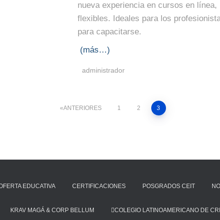
nueva experiencia en cursos en línea,
flexibles. Ideales para los profesioni
para capacitarse.
(más…)
administrador
ANTERIORES
1
2
3
OFERTA EDUCATIVA
CERTIFICACIONES
POSGRADOS CEIT
NO
KRAV MAGÁ & CORP BELLUM
COLEGIO LATINOAMERICANO DE CR