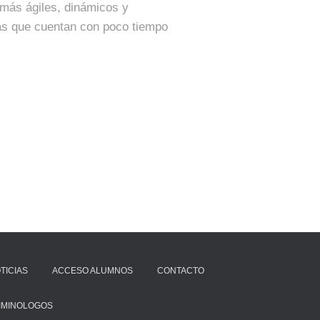
 más ágiles, dinámicos y
stas que cuentan con poco tiempo
TICIAS
ACCESO ALUMNOS
CONTACTO
IMINOLOGOS