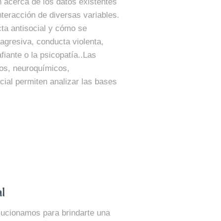
 acerca de los datos existentes
nteracción de diversas variables.
cta antisocial y cómo se
agresiva, conducta violenta,
afiante o la psicopatía..Las
cos, neuroquímicos,
cial permiten analizar las bases
al
ucionamos para brindarte una