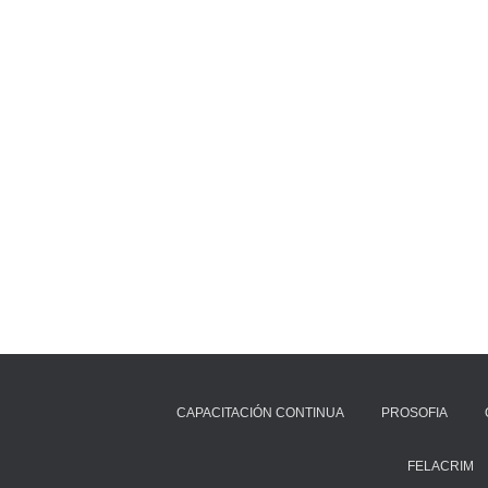
Paginación
de
entradas
CAPACITACIÓN CONTINUA
PROSOFIA
FELACRIM