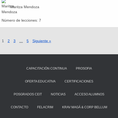
Maritza Mendoza
Número de lecciones:
7
1
2
3
…
5
Siguiente »
CAPACITACIÓN CONTINUA
PROSOFIA
OFERTA EDUCATIVA
CERTIFICACIONES
POSGRADOS CEIT
NOTICIAS
ACCESO ALUMNOS
CONTACTO
FELACRIM
KRAV MAGÁ & CORP BELLUM