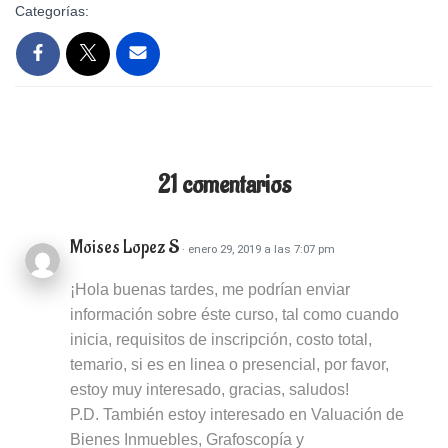
Categorías:
with
curs
sect
para
acce
CUR
a
EL
los
PER
cont
EN
del
21 comentarios
EL
curs
SIS
Moises Lopez S
ACU
· enero 29, 2019 a las 7:07 pm
ADV
¡Hola buenas tardes, me podrían enviar
información sobre éste curso, tal como cuando
inicia, requisitos de inscripción, costo total,
temario, si es en linea o presencial, por favor,
estoy muy interesado, gracias, saludos!
P.D. También estoy interesado en Valuación de
Bienes Inmuebles, Grafoscopía y