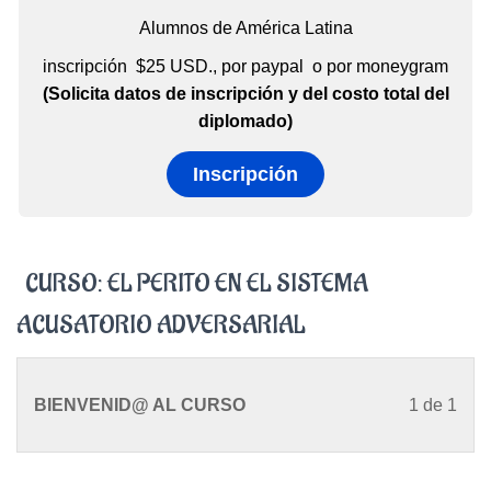
Alumnos de América Latina
inscripción $25 USD., por paypal o por moneygram
(Solicita datos
de inscripción y
del costo total del
diplomado)
Inscripción
CURSO: EL PERITO EN EL SISTEMA
ACUSATORIO ADVERSARIAL
Les
Deb
BIENVENID@ AL CURSO
1 de 1
1
insc
of
en
1
este