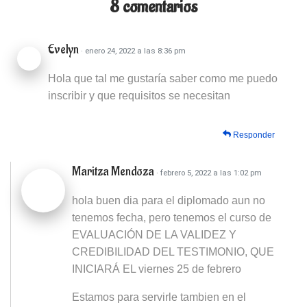
8 comentarios
curs
Evelyn
· enero 24, 2022 a las 8:36 pm
Hola que tal me gustaría saber como me puedo
inscribir y que requisitos se necesitan
Responder
Maritza Mendoza
· febrero 5, 2022 a las 1:02 pm
hola buen dia para el diplomado aun no
tenemos fecha, pero tenemos el curso de
EVALUACIÓN DE LA VALIDEZ Y
CREDIBILIDAD DEL TESTIMONIO, QUE
INICIARÁ EL viernes 25 de febrero
Estamos para servirle tambien en el