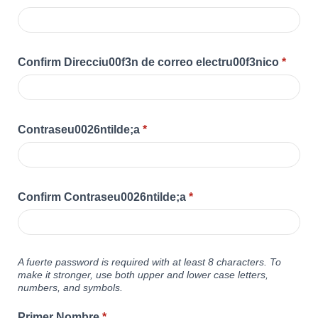
Confirm Direcciu00f3n de correo electru00f3nico
*
Contraseu0026ntilde;a
*
Confirm Contraseu0026ntilde;a
*
A fuerte password is required with at least 8 characters. To
make it stronger, use both upper and lower case letters,
numbers, and symbols.
Primer Nombre
*