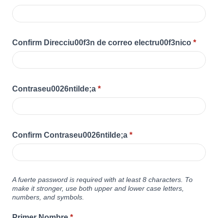
Confirm Direcciu00f3n de correo electru00f3nico
*
Contraseu0026ntilde;a
*
Confirm Contraseu0026ntilde;a
*
A fuerte password is required with at least 8 characters. To
make it stronger, use both upper and lower case letters,
numbers, and symbols.
Primer Nombre
*