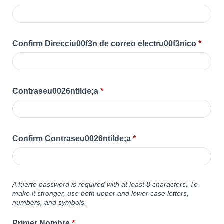
Confirm Direcciu00f3n de correo electru00f3nico
*
Contraseu0026ntilde;a
*
Confirm Contraseu0026ntilde;a
*
A fuerte password is required with at least 8 characters. To
make it stronger, use both upper and lower case letters,
numbers, and symbols.
Primer Nombre
*