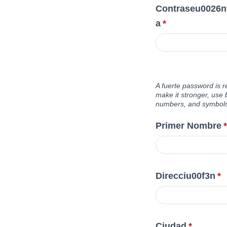
Contraseu0026nt
a
*
A fuerte password is r
make it stronger, use 
numbers, and symbols
Primer Nombre
*
Direcciu00f3n
*
Ciudad
*