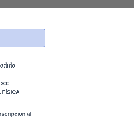
edido
DO:
FÍSICA
nscripción al