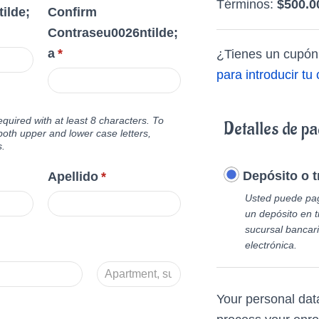
Términos:
$
500.0
ilde;
Confirm
Contraseu0026ntilde;
a
*
¿Tienes un cupó
para introducir tu
equired with at least 8 characters. To
Detalles de p
both upper and lower case letters,
.
Depósito o t
Apellido
*
Usted puede pag
un depósito en 
sucursal bancari
electrónica.
Your personal data