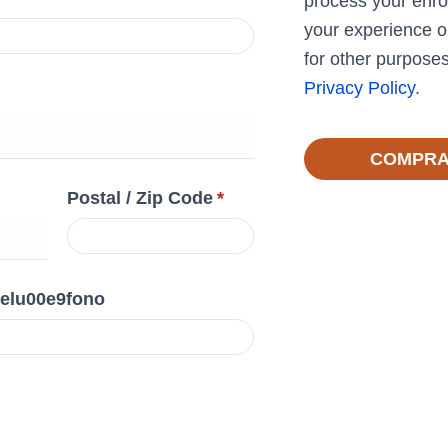
process your enro
your experience o
for other purposes
Privacy Policy
.
COMPRA
Postal / Zip Code
*
telu00e9fono