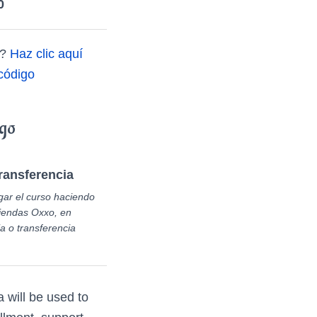
0
n?
Haz clic aquí
 código
ago
ransferencia
ar el curso haciendo
tiendas Oxxo, en
a o transferencia
 will be used to