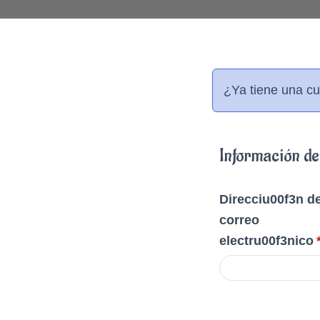
¿Ya tiene una c
Información de
Direcciu00f3n d
correo
electru00f3nico