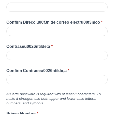
Confirm Direcciu00f3n de correo electru00f3nico
*
Contraseu0026ntilde;a
*
Confirm Contraseu0026ntilde;a
*
A fuerte password is required with at least 8 characters. To
make it stronger, use both upper and lower case letters,
numbers, and symbols.
Primer Nombre
*