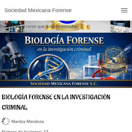
ÁREA BIOLÓGICA
Sociedad Mexicana Forense
CAM
Da click en el curso que quieres consultar
BIOLOGÍA FORENSE EN LA INVESTIGACIÓN
CRIMINAL
Maritza Mendoza
Número de lecciones:
13